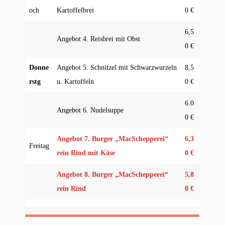
och
Kartoffelbrei
0 €
6,5
Angebot 4. Reisbrei mit Obst
0 €
Donne
Angebot 5. Schnitzel mit Schwarzwurzeln
8,5
rstg
u. Kartoffeln
0 €
6.0
Angebot 6. Nudelsuppe
0 €
A
ngebot 7.
Burger „MacSchepperei“
6,3
Freitag
rein Rind mit Käse
0 €
Angebot 8. Burger „MacSchepperei“
5,8
rein Rind
0 €