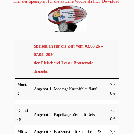
Hier der Speiseplan für die aktuelle Woche als PDF Download.
Speiseplan für die Zeit vom 03
.08.26 –
07
.08.-2026
der Fleischerei Lesser Brotterode
Trusetal
Monta
7.5
Angebot
1. Montag: Kartoffelauflauf
g
0 €
Dienst
7,5
Angebot 2. Paprikagemüse mit Reis
ag
0 €
Mittw
Angebot 3. Bratwurst mit Sauerkraut &
7,5